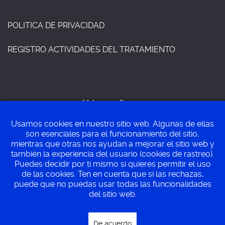
POLITICA DE PRIVACIDAD
REGISTRO ACTIVIDADES DEL TRATAMIENTO
Volver arriba
Usamos cookies en nuestro sitio web. Algunas de ellas
son esenciales para el funcionamiento del sitio,
mientras que otras nos ayudan a mejorar el sitio web y
©
Ayuntamiento de Villa del prado
2015 - 2026
también la experiencia del usuario (cookies de rastreo).
Puedes decidir por ti mismo si quieres permitir el uso
de las cookies. Ten en cuenta que si las rechazas,
puede que no puedas usar todas las funcionalidades
Perfil del contratante
SEDE ELECTRONICA
del sitio web.
PLENOS MUNICIPALES
De acuerdo