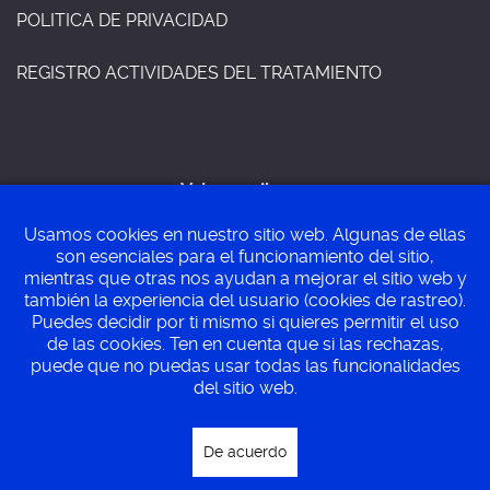
POLITICA DE PRIVACIDAD
REGISTRO ACTIVIDADES DEL TRATAMIENTO
Volver arriba
Usamos cookies en nuestro sitio web. Algunas de ellas
son esenciales para el funcionamiento del sitio,
mientras que otras nos ayudan a mejorar el sitio web y
©
Ayuntamiento de Villa del prado
2015 - 2026
también la experiencia del usuario (cookies de rastreo).
Puedes decidir por ti mismo si quieres permitir el uso
de las cookies. Ten en cuenta que si las rechazas,
puede que no puedas usar todas las funcionalidades
Perfil del contratante
SEDE ELECTRONICA
del sitio web.
PLENOS MUNICIPALES
De acuerdo