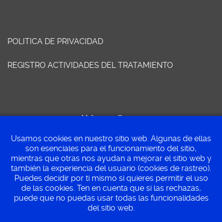
POLITICA DE PRIVACIDAD
REGISTRO ACTIVIDADES DEL TRATAMIENTO
Volver arriba
Usamos cookies en nuestro sitio web. Algunas de ellas
son esenciales para el funcionamiento del sitio,
mientras que otras nos ayudan a mejorar el sitio web y
©
Ayuntamiento de Villa del prado
2015 - 2026
también la experiencia del usuario (cookies de rastreo).
Puedes decidir por ti mismo si quieres permitir el uso
de las cookies. Ten en cuenta que si las rechazas,
puede que no puedas usar todas las funcionalidades
Perfil del contratante
SEDE ELECTRONICA
del sitio web.